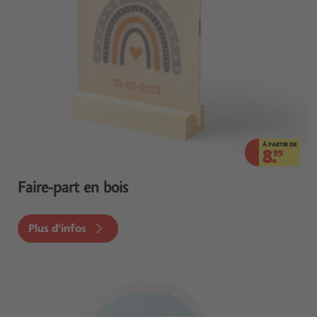
À PARTIR DE
8.
99
Faire-part en bois
Plus d'infos