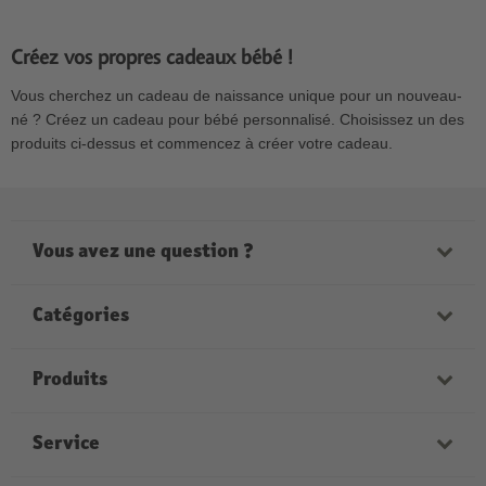
Créez vos propres cadeaux bébé !
Vous cherchez un cadeau de naissance unique pour un nouveau-
né ? Créez un cadeau pour bébé personnalisé. Choisissez un des
produits ci-dessus et commencez à créer votre cadeau.
Vous avez une question ?
Notre personnel sera heureux de vous aider. Nous
sommes à votre disposition aux horaires suivantes :
Catégories
Lundi - Vendredi de 9h00 à 21h00
Samedi de 9h00 à 17h00
Livres photo
Produits
Dimanche de 12h00 à 18h00
Photos
Photos marque Kruidvat
Service
Décoration murale
Livre Photo Couverture Rigide
Calendriers