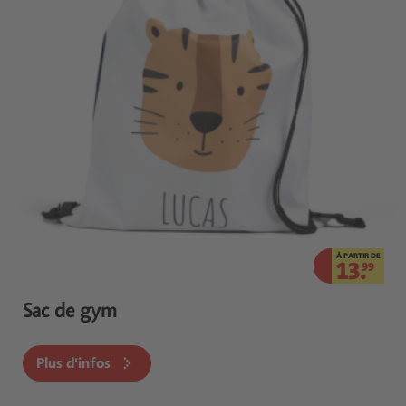
À PARTIR DE
13.
99
Sac de gym
Plus d'infos