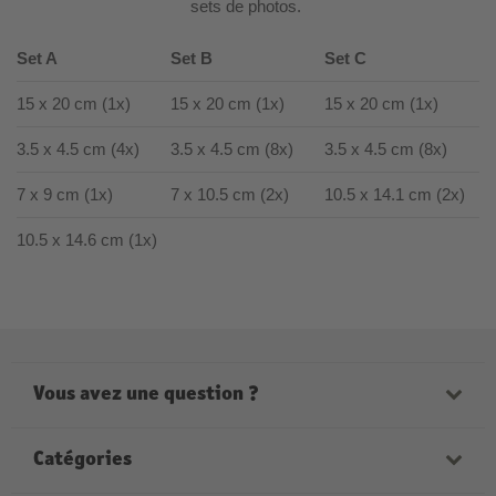
sets de photos.
Set A
Set B
Set C
15 x 20 cm (1x)
15 x 20 cm (1x)
15 x 20 cm (1x)
3.5 x 4.5 cm (4x)
3.5 x 4.5 cm (8x)
3.5 x 4.5 cm (8x)
7 x 9 cm (1x)
7 x 10.5 cm (2x)
10.5 x 14.1 cm (2x)
10.5 x 14.6 cm (1x)
Vous avez une question ?
Notre personnel sera heureux de vous aider. Nous
sommes à votre disposition aux horaires suivantes :
Catégories
Lundi - Vendredi de 9h00 à 21h00