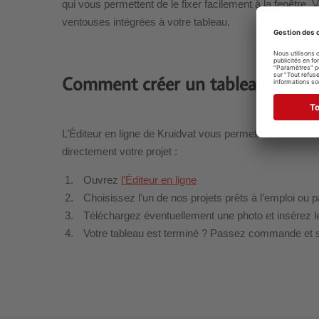
qui vous permettent de le fixer facilement à la fenêtr
ventouses intégrées à votre tableau.
Comment créer un tableau de nais
L’Éditeur en ligne de Kruidvat vous permet de créer f
directement votre projet :
Ouvrez
l’Éditeur en ligne
Choisissez l’un de nos projets prêts à l’emploi ou p
Téléchargez éventuellement une photo et insérez l
Votre tableau est terminé ? Passez commande et 