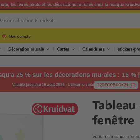
hoto, les livres photo et les décorations murales chez la marque Kruidv
Mon compte
Décoration murale
Cartes
Calendriers
stickers-p
squ'à 25 % sur les décorations murales : 15 % j
Valable jusqu'au 16 août 2026
-
Utiliser le code
32DECOBOOK20
Tableau
fenêtre
Vous recherchez une man