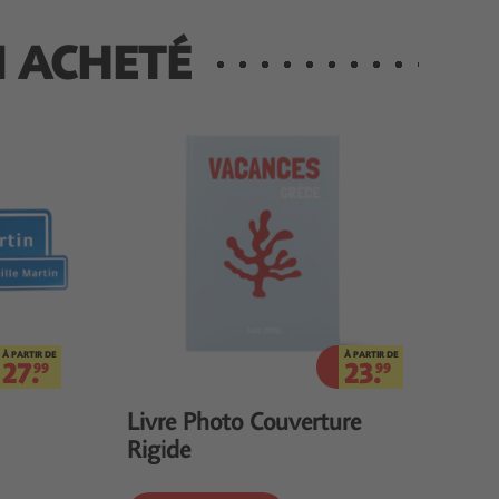
I ACHETÉ
À PARTIR DE
À PARTIR DE
27.
23.
99
99
Livre Photo Couverture
Rigide