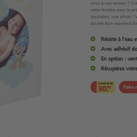
chou à vos voisins ? Cr
votre fenêtre avec le p
souhaitez, une photo ! 
double face standard fo
Résiste à l'eau
Avec adhésif do
En option : ven
Récupérez votr
À PARTIR DE
30.
Faire
99