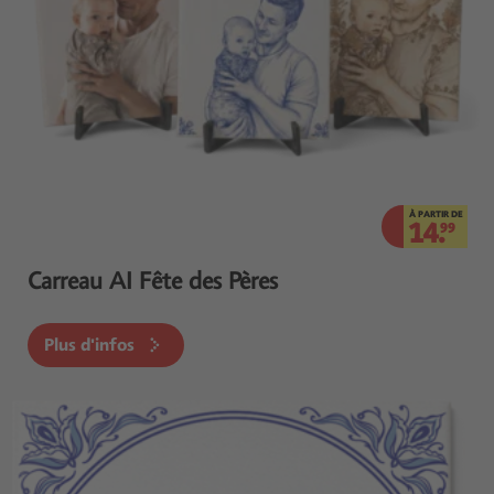
À PARTIR DE
14.
99
Carreau AI Fête des Pères
Plus d'infos