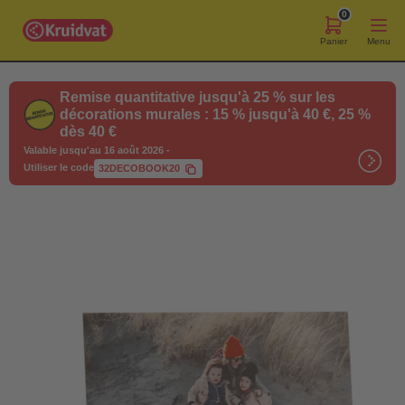
0
Panier
Menu
Remise quantitative jusqu'à 25 % sur les
décorations murales : 15 % jusqu'à 40 €, 25 %
dès 40 €
Valable jusqu'au 16 août 2026
-
Utiliser le code
32DECOBOOK20