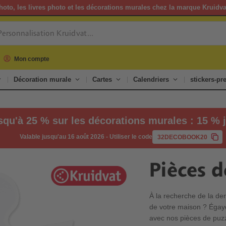
hoto, les livres photo et les décorations murales chez la marque Kruidv
Mon compte
Décoration murale
Cartes
Calendriers
stickers-p
squ'à 25 % sur les décorations murales : 15 % j
Valable jusqu'au 16 août 2026
-
Utiliser le code
32DECOBOOK20
Pièces d
À la recherche de la der
de votre maison ? Égaye
avec nos pièces de puzz