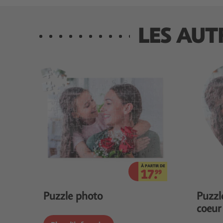
LES AUT
À PARTIR DE
17.
99
Puzzle photo
Puzzl
coeur