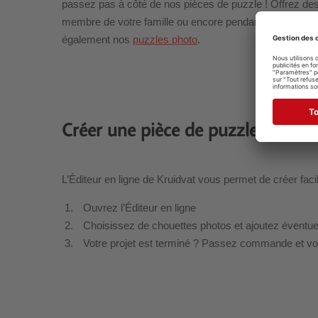
passez pas à côté de nos pièces de puzzle ! Offrez des
membre de votre famille ou encore pendant les fêtes. Vo
également nos
puzzles photo
.
Créer une pièce de puzzle
L’Éditeur en ligne de Kruidvat vous permet de créer fa
Ouvrez l’Éditeur en ligne
Choisissez de chouettes photos et ajoutez éventuell
Votre projet est terminé ? Passez commande et v