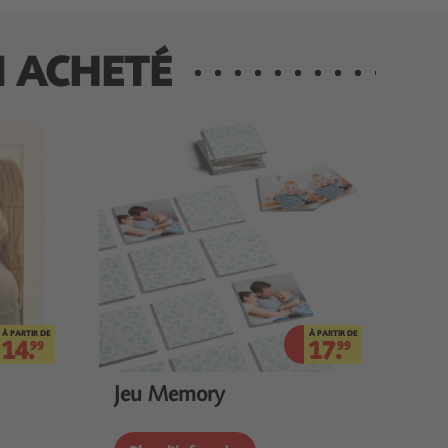
I ACHETÉ
À PARTIR DE
À PARTIR DE
14.
17.
99
99
Jeu Memory