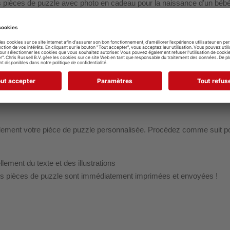
 pièces de puzzle avec photo en cadeau pour la naissance d’un bébé, 
us avez trouvé votre moitié ? Offrez-lui une pièce de puzzle ! Le cad
cilement votre pièce de puzzle personnalisée. Procédez comme suit po
ement du texte et des illustrations
os pièces de puzzle sont immédiatement imprimées et envoyées !