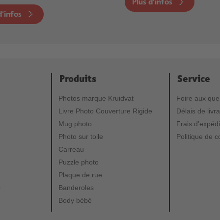
Plus d'infos
d'infos
Produits
Service
Photos marque Kruidvat
Foire aux que
Livre Photo Couverture Rigide
Délais de livr
Mug photo
Frais d’expédi
Photo sur toile
Politique de co
Carreau
Puzzle photo
Plaque de rue
0
Banderoles
Body bébé